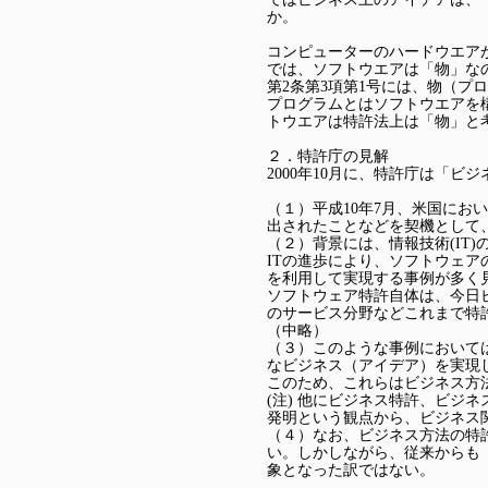
か。
コンピューターのハードウエア
では、ソフトウエアは「物」な
第2条第3項第1号には、物（プ
プログラムとはソフトウエアを
トウエアは特許法上は「物」と
２．特許庁の見解
2000年10月に、特許庁は「
（１）平成10年7月、米国に
出されたことなどを契機として
（２）背景には、情報技術(IT)
ITの進歩により、ソフトウェ
を利用して実現する事例が多く見
ソフトウェア特許自体は、今日
のサービス分野などこれまで特
（中略）
（３）このような事例において
なビジネス（アイデア）を実現
このため、これらはビジネス方
(注) 他にビジネス特許、ビ
発明という観点から、ビジネス
（４）なお、ビジネス方法の特
い。しかしながら、従来からも
象となった訳ではない。